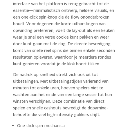
interface van het platform is teruggebracht tot de
essentie—minimalistisch ontwerp, heldere visuals, en
een one-click spin-knop die de flow ononderbroken
houdt. Voor degenen die korte uitbarstingen van
opwinding prefereren, voelt de lay-out als een keuken
waar je snel een verse cookie kunt pakken en weer
door kunt gaan met de dag. De directe bevrediging
komt van snelle reel spins die binnen enkele seconden
resultaten opleveren, waardoor je meerdere rondes
kunt genieten voordat je de klok hoort tikken.
De nadruk op snelheid strekt zich ook uit tot
uitbetalingen. Met uitbetalingstijden variërend van
minuten tot enkele uren, hoeven spelers niet te
wachten aan het einde van een lange sessie tot hun
winsten verschijnen. Deze combinatie van direct
spelen en snelle cashouts bevredigt de dopamine-
behoefte die veel high-intensity gokkers drijft.
One-click spin-mechanica