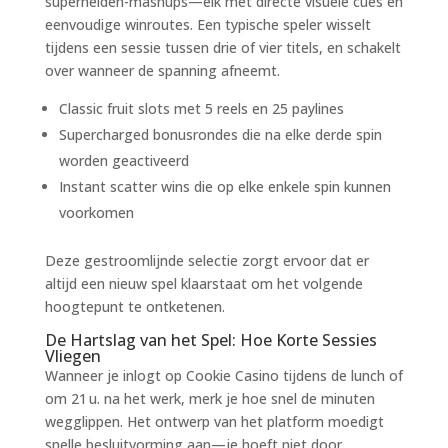
superhelden-mashups—elk met directe visuele cues en
eenvoudige winroutes. Een typische speler wisselt
tijdens een sessie tussen drie of vier titels, en schakelt
over wanneer de spanning afneemt.
Classic fruit slots met 5 reels en 25 paylines
Supercharged bonusrondes die na elke derde spin
worden geactiveerd
Instant scatter wins die op elke enkele spin kunnen
voorkomen
Deze gestroomlijnde selectie zorgt ervoor dat er
altijd een nieuw spel klaarstaat om het volgende
hoogtepunt te ontketenen.
De Hartslag van het Spel: Hoe Korte Sessies
Vliegen
Wanneer je inlogt op Cookie Casino tijdens de lunch of
om 21 u. na het werk, merk je hoe snel de minuten
wegglippen. Het ontwerp van het platform moedigt
snelle besluitvorming aan—je hoeft niet door