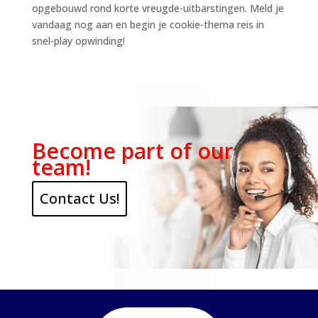
opgebouwd rond korte vreugde-uitbarstingen. Meld je
vandaag nog aan en begin je cookie-thema reis in
snel-play opwinding!
Become part of our
team!
Contact Us!