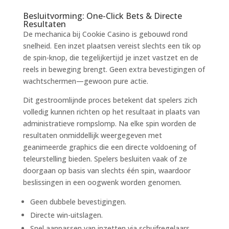
Besluitvorming: One-Click Bets & Directe
Resultaten
De mechanica bij Cookie Casino is gebouwd rond
snelheid. Een inzet plaatsen vereist slechts een tik op
de spin-knop, die tegelijkertijd je inzet vastzet en de
reels in beweging brengt. Geen extra bevestigingen of
wachtschermen—gewoon pure actie.
Dit gestroomlijnde proces betekent dat spelers zich
volledig kunnen richten op het resultaat in plaats van
administratieve rompslomp. Na elke spin worden de
resultaten onmiddellijk weergegeven met
geanimeerde graphics die een directe voldoening of
teleurstelling bieden. Spelers besluiten vaak of ze
doorgaan op basis van slechts één spin, waardoor
beslissingen in een oogwenk worden genomen.
Geen dubbele bevestigingen.
Directe win-uitslagen.
Snel aanpassen van inzetten via schuifregelaars.