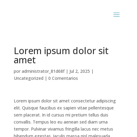
Lorem ipsum dolor sit
amet
por
administrator_81d68f
|
Jul 2, 2025
|
Uncategorized
|
0 Comentarios
Lorem ipsum dolor sit amet consectetur adipiscing
elit. Quisque faucibus ex sapien vitae pellentesque
sem placerat. In id cursus mi pretium tellus duis
convallis. Tempus leo eu aenean sed diam urna
tempor. Pulvinar vivamus fringilla lacus nec metus
bibendum egestas. Iaculis massa nisl malesuada