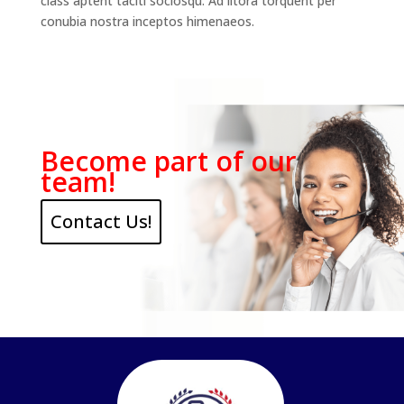
class aptent taciti sociosqu. Ad litora torquent per
conubia nostra inceptos himenaeos.
Become part of our
team!
Contact Us!