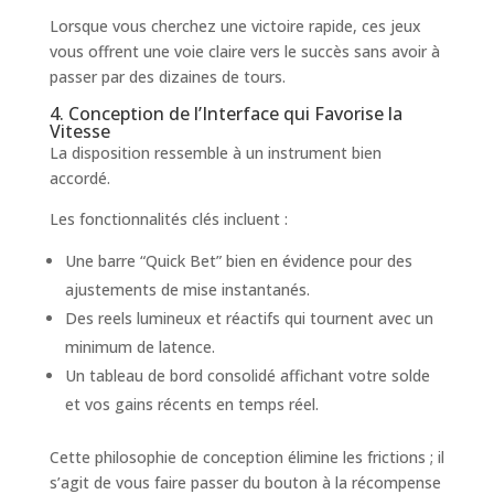
Lorsque vous cherchez une victoire rapide, ces jeux
vous offrent une voie claire vers le succès sans avoir à
passer par des dizaines de tours.
4. Conception de l’Interface qui Favorise la
Vitesse
La disposition ressemble à un instrument bien
accordé.
Les fonctionnalités clés incluent :
Une barre “Quick Bet” bien en évidence pour des
ajustements de mise instantanés.
Des reels lumineux et réactifs qui tournent avec un
minimum de latence.
Un tableau de bord consolidé affichant votre solde
et vos gains récents en temps réel.
Cette philosophie de conception élimine les frictions ; il
s’agit de vous faire passer du bouton à la récompense