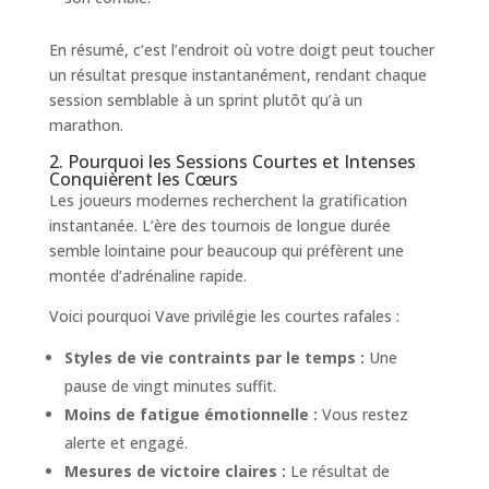
En résumé, c’est l’endroit où votre doigt peut toucher
un résultat presque instantanément, rendant chaque
session semblable à un sprint plutôt qu’à un
marathon.
2. Pourquoi les Sessions Courtes et Intenses
Conquièrent les Cœurs
Les joueurs modernes recherchent la gratification
instantanée. L’ère des tournois de longue durée
semble lointaine pour beaucoup qui préfèrent une
montée d’adrénaline rapide.
Voici pourquoi Vave privilégie les courtes rafales :
Styles de vie contraints par le temps :
Une
pause de vingt minutes suffit.
Moins de fatigue émotionnelle :
Vous restez
alerte et engagé.
Mesures de victoire claires :
Le résultat de