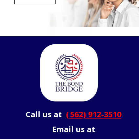
Call us at
( 562) 912-3510
Email us at