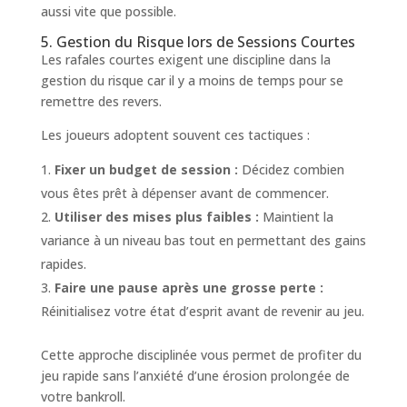
aussi vite que possible.
5. Gestion du Risque lors de Sessions Courtes
Les rafales courtes exigent une discipline dans la
gestion du risque car il y a moins de temps pour se
remettre des revers.
Les joueurs adoptent souvent ces tactiques :
Fixer un budget de session :
Décidez combien
vous êtes prêt à dépenser avant de commencer.
Utiliser des mises plus faibles :
Maintient la
variance à un niveau bas tout en permettant des gains
rapides.
Faire une pause après une grosse perte :
Réinitialisez votre état d’esprit avant de revenir au jeu.
Cette approche disciplinée vous permet de profiter du
jeu rapide sans l’anxiété d’une érosion prolongée de
votre bankroll.