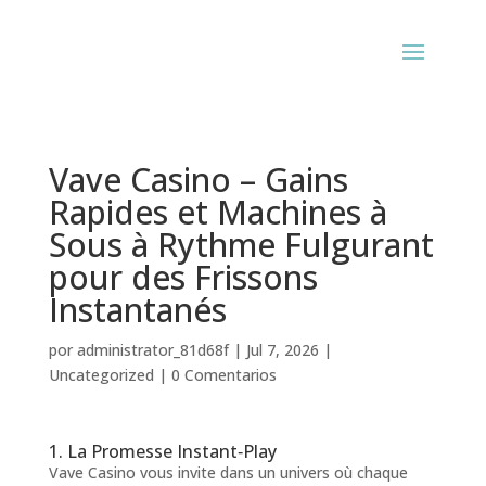
Vave Casino – Gains
Rapides et Machines à
Sous à Rythme Fulgurant
pour des Frissons
Instantanés
por
administrator_81d68f
|
Jul 7, 2026
|
Uncategorized
|
0 Comentarios
1. La Promesse Instant‑Play
Vave Casino vous invite dans un univers où chaque