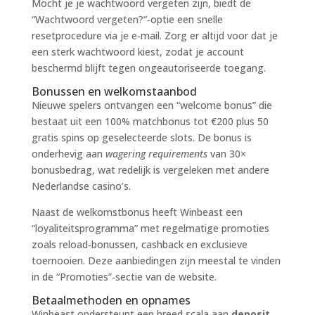
Mocht je je wachtwoord vergeten zijn, biedt de
“Wachtwoord vergeten?”‑optie een snelle
resetprocedure via je e‑mail. Zorg er altijd voor dat je
een sterk wachtwoord kiest, zodat je account
beschermd blijft tegen ongeautoriseerde toegang.
Bonussen en welkomstaanbod
Nieuwe spelers ontvangen een “welcome bonus” die
bestaat uit een 100% matchbonus tot €200 plus 50
gratis spins op geselecteerde slots. De bonus is
onderhevig aan
wagering requirements
van 30×
bonusbedrag, wat redelijk is vergeleken met andere
Nederlandse casino’s.
Naast de welkomstbonus heeft Winbeast een
“loyaliteitsprogramma” met regelmatige promoties
zoals reload‑bonussen, cashback en exclusieve
toernooien. Deze aanbiedingen zijn meestal te vinden
in de “Promoties”‑sectie van de website.
Betaalmethoden en opnames
Winbeast ondersteunt een breed scala aan
deposit