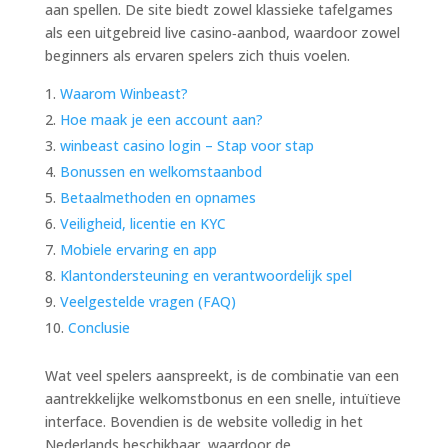
aan spellen. De site biedt zowel klassieke tafelgames
als een uitgebreid live casino‑aanbod, waardoor zowel
beginners als ervaren spelers zich thuis voelen.
Waarom Winbeast?
Hoe maak je een account aan?
winbeast casino login – Stap voor stap
Bonussen en welkomstaanbod
Betaalmethoden en opnames
Veiligheid, licentie en KYC
Mobiele ervaring en app
Klantondersteuning en verantwoordelijk spel
Veelgestelde vragen (FAQ)
Conclusie
Wat veel spelers aanspreekt, is de combinatie van een
aantrekkelijke welkomstbonus en een snelle, intuïtieve
interface. Bovendien is de website volledig in het
Nederlands beschikbaar, waardoor de